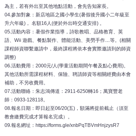
為主，若有外出至其他地點活動，會先告知家長。
04.參加對象：新店地區之國小學生(暑假後升國小二年級至
升六年級)， 名額16人(便於外出時交通安排) 。
05.活動內容：暑假作業指導，詩歌教唱、品格教育、英
語、Wii 遊戲、餐點製作、體能活動、美勞手作…等。(相關
課程師資聯繫邀請中，最終課程將依本會實際邀請到的師資
調整)
06.活動費用：2000元/人(學童活動期間午餐及點心費用)。
其他活動所需課程材料、保險、聘請師資等相關經費由本會
補助，不另收費用。
07.活動聯絡：朱志鴻傳道：2911-6250轉16；萬寶豐老
師：0933-128118。
08.報名日期：即日起至06/20(五)，額滿將提前截止（須至
教會繳費完成才算報名完成）。
09.報名網址：https://forms.gle/xnbPqTBVmHnjzysR7