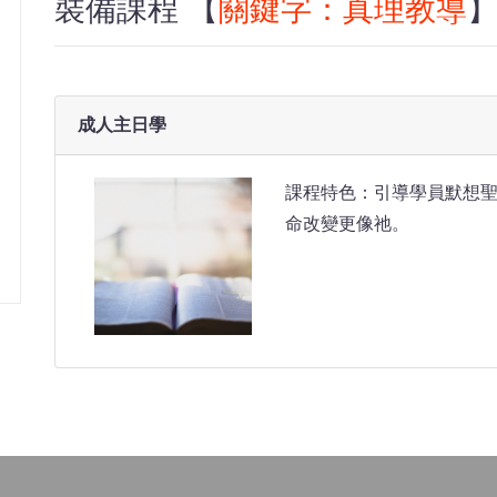
裝備課程 【
關鍵字：真理教導
成人主日學
課程特色：引導學員默想
命改變更像祂。