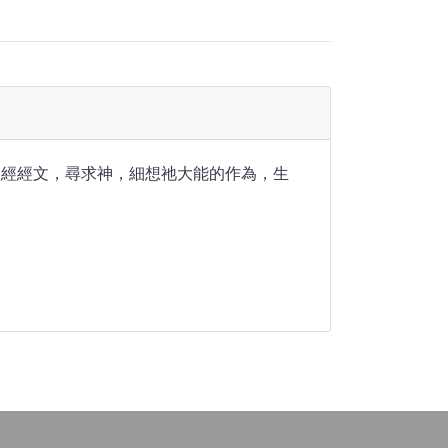
】
聖經經文，尋求神，細想祂大能的作為，生